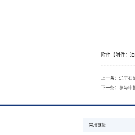
附件【
附件：油
上一条：
辽宁石
下一条：
参与申
常用链接