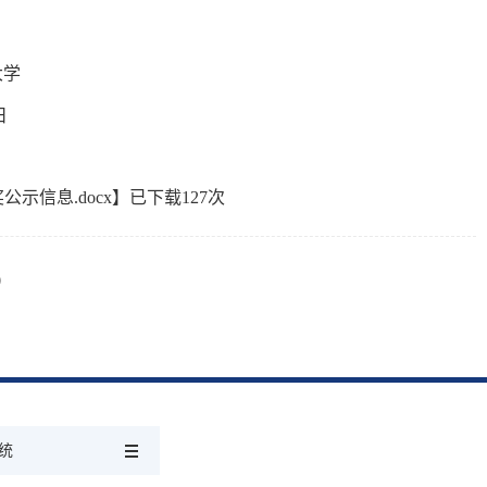
大学
日
示信息.docx
】已下载
127
次
）
统