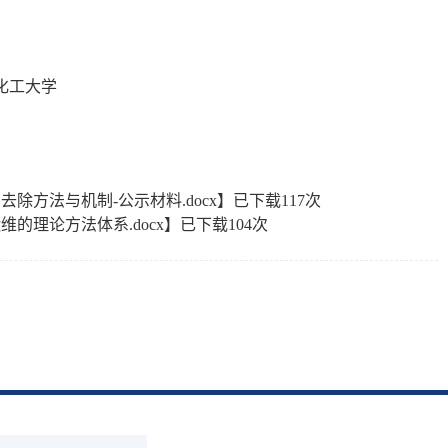
化工大学
除方法与机制-公示材料.docx
】已下载
117
次
的理论方法体系.docx
】已下载
104
次